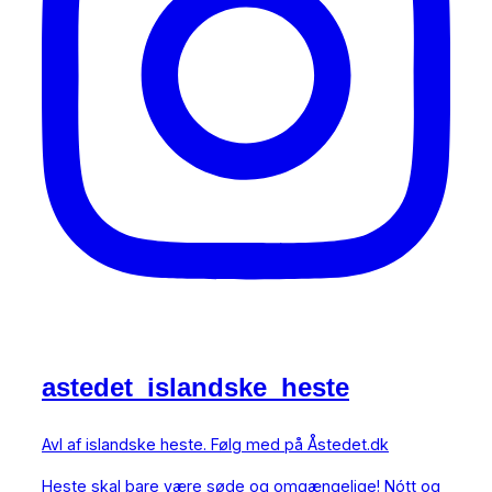
astedet_islandske_heste
Avl af islandske heste. Følg med på Åstedet.dk
Heste skal bare være søde og omgængelige! Nótt og