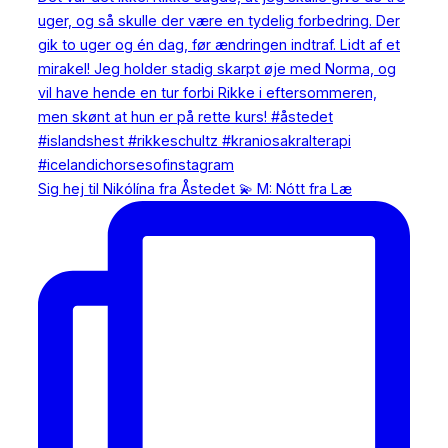
Sig hej til Nikólína fra Åstedet 💫 M: Nótt fra Læ