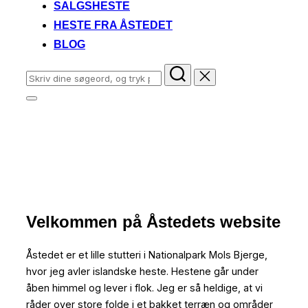
SALGSHESTE
HESTE FRA ÅSTEDET
BLOG
Søg
efter:
Slå
navigation
Åstedet
i
sidekolonne
til/fra
Avl af islandske heste
Rul
Velkommen på Åstedets website
ned
til
indhold
Åstedet er et lille stutteri i Nationalpark Mols Bjerge,
hvor jeg avler islandske heste. Hestene går under
åben himmel og lever i flok. Jeg er så heldige, at vi
råder over store folde i et bakket terræn og områder