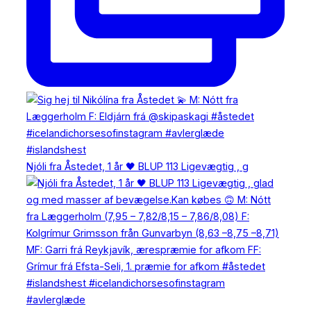
Njóli fra Åstedet, 1 år 🖤 BLUP 113 Ligevægtig , g