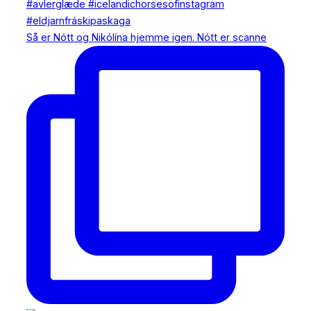
Så er Nótt og Nikólína hjemme igen. Nótt er scanne