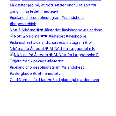
Nótt & Nikólína 🖤🖤 #åstedet #avlshoppe #islandshe
Nikólína frá Åstedet 🖤 M: Nótt fra Læggerholm F:
Glad Norma i fuld fart 🐎 Fuld plade på glæden over