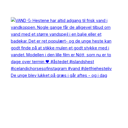
De unge blev lukket på græs i går aftes - og i dag