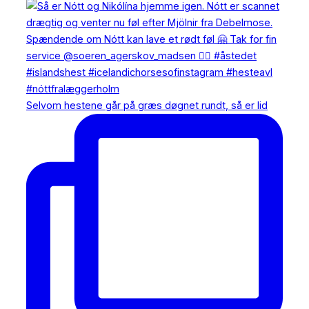
Selvom hestene går på græs døgnet rundt, så er lid