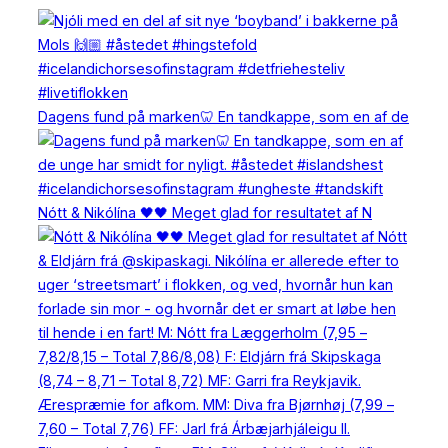
Dagens fund på marken🦷 En tandkappe, som en af de
Nótt & Nikólína 🖤🖤 Meget glad for resultatet af N