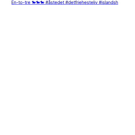
En-to-tre 🐎🐎🐎 #åstedet #detfriehesteliv #islandsh