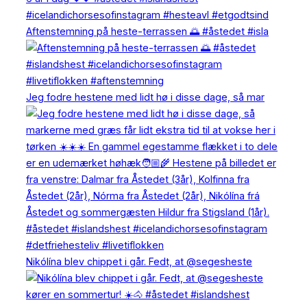
Aftenstemning på heste-terrassen 🌅 #åstedet #isla
Jeg fodre hestene med lidt hø i disse dage, så mar
Nikólína blev chippet i går. Fedt, at @segesheste