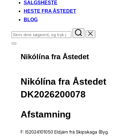
SALGSHESTE
HESTE FRA ÅSTEDET
BLOG
Søg
efter:
Slå
navigation
Nikólína fra Åstedet
i
sidekolonne
til/fra
Nikólína fra Åstedet
DK2026200078
Afstamning
F: IS2024101050 Eldjárn frá Skipskaga (Byg.