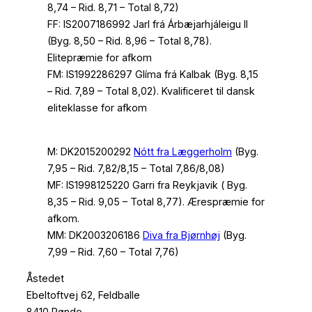
8,74 – Rid. 8,71 – Total 8,72)
FF: IS2007186992 Jarl frá Árbæjarhjáleigu II
(Byg. 8,50 – Rid. 8,96 – Total 8,78).
Elitepræmie for afkom
FM: IS1992286297 Glíma frá Kalbak (Byg. 8,15
– Rid. 7,89 – Total 8,02). Kvalificeret til dansk
eliteklasse for afkom
M: DK2015200292
Nótt fra Læggerholm
(Byg.
7,95 – Rid. 7,82/8,15 – Total 7,86/8,08)
MF: IS1998125220 Garri fra Reykjavik ( Byg.
8,35 – Rid. 9,05 – Total 8,77). Ærespræmie for
afkom.
MM: DK2003206186
Diva fra Bjørnhøj
(Byg.
7,99 – Rid. 7,60 – Total 7,76)
Åstedet
Ebeltoftvej 62, Feldballe
8410 Rønde