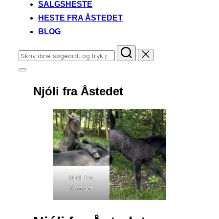
SALGSHESTE
HESTE FRA ÅSTEDET
BLOG
Søg
efter:
Slå
navigation
Njóli fra Åstedet
i
sidekolonne
til/fra
Njóli fra
Åstedet