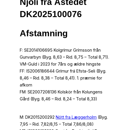
Njóli fra Åstedet
DK2025100076
Afstamning
F: SE2014106695 Kolgrímur Grímsson från
Gunvarbyn (Byg. 8,63 – Rid. 8,75 – Total 8,71).
VM-Guld i 2023 for 7års og ældre hingste
FF: IS2006186644 Grímur frá Efsta-Seli (Byg.
8,46 – Rid. 8,38 – Total 8,41). 1. præmie for
afkom
FM: SE2007208136 Kolskör från Kolungens
Gård (Byg. 8,46 – Rid. 8,24 – Total 8,33)
M: DK2015200292
Nótt fra Læggerholm
(Byg.
7,95 – Rid. 7,82/8,15 – Total 7,86/8,08)