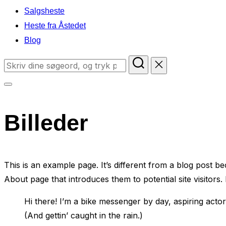
Salgsheste
Heste fra Åstedet
Blog
Søg
efter:
Slå
navigation
Billeder
i
sidekolonne
til/fra
This is an example page. It’s different from a blog post be
About page that introduces them to potential site visitors. 
Hi there! I’m a bike messenger by day, aspiring actor
(And gettin’ caught in the rain.)