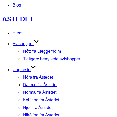
Blog
Videre
ÅSTEDET
til
indhold
Hjem
Avlshopper
Nótt fra Læggerholm
Tidligere benyttede avlshopper
Ungheste
Nóra fra Åstedet
Dalmar fra Åstedet
Norma fra Åstedet
Kolfinna fra Åstedet
Njóli fra Åstedet
Nikólína fra Åstedet