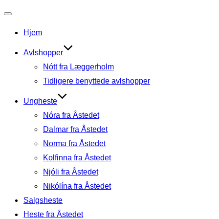
Slå
Hjem
navigation
til/fra
Avlshopper
Nótt fra Læggerholm
Tidligere benyttede avlshopper
Ungheste
Nóra fra Åstedet
Dalmar fra Åstedet
Norma fra Åstedet
Kolfinna fra Åstedet
Njóli fra Åstedet
Nikólína fra Åstedet
Salgsheste
Heste fra Åstedet