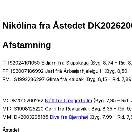
Nikólína fra Åstedet DK20262
Afstamning
F: IS2024101050 Eldjárn frá Skipskaga (Byg. 8,74 – Rid. 8,
FF: IS2007186992 Jarl frá Árbæjarhjáleigu II (Byg. 8,50 –
FM: IS1992286297 Glíma frá Kalbak (Byg. 8,15 – Rid. 7,89 – 
M: DK2015200292
Nótt fra Læggerholm
(Byg. 7,95 – Rid. 
MF: IS1998125220 Garri fra Reykjavik ( Byg. 8,35 – Rid. 
MM: DK2003206186
Diva fra Bjørnhøj
(Byg. 7,99 – Rid. 7,
Åstedet