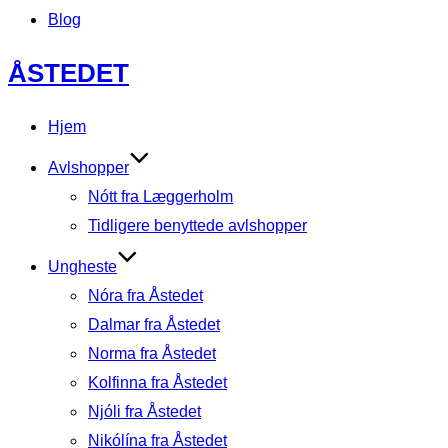
Blog
Videre
ÅSTEDET
til
indhold
Hjem
Avlshopper
Nótt fra Læggerholm
Tidligere benyttede avlshopper
Ungheste
Nóra fra Åstedet
Dalmar fra Åstedet
Norma fra Åstedet
Kolfinna fra Åstedet
Njóli fra Åstedet
Nikólína fra Åstedet