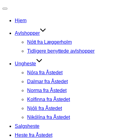
Slå
Hjem
navigation
til/fra
Avlshopper
Nótt fra Læggerholm
Tidligere benyttede avlshopper
Ungheste
Nóra fra Åstedet
Dalmar fra Åstedet
Norma fra Åstedet
Kolfinna fra Åstedet
Njóli fra Åstedet
Nikólína fra Åstedet
Salgsheste
Heste fra Åstedet