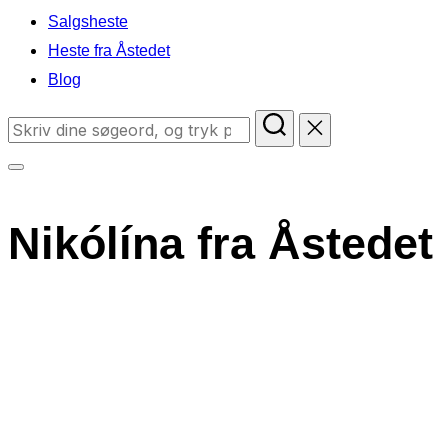
Salgsheste
Heste fra Åstedet
Blog
Søg
efter:
Slå
navigation
Nikólína fra Åstedet
i
sidekolonne
til/fra