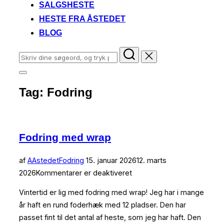
SALGSHESTE
HESTE FRA ÅSTEDET
BLOG
Søg
efter:
Slå
navigation
Tag:
Fodring
i
sidekolonne
til/fra
Fodring med wrap
Udgivet
af
AAstedet
Fodring
15. januar 2026
12. marts
d.
2026
Kommentarer er deaktiveret
Vintertid er lig med fodring med wrap! Jeg har i mange
år haft en rund foderhæk med 12 pladser. Den har
passet fint til det antal af heste, som jeg har haft. Den