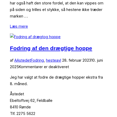
har også haft den store fordel, at den kan vippes om
på siden og trilles et stykke, så hestene ikke træder
marken …
“Fodring
Læs mere
med
wrap”
Fodring af den drægtige hoppe
Udgivet
af
AAstedet
Fodring
,
hesteavl
28. februar 2023
10. juni
d.
2025
Kommentarer er deaktiveret
Jeg har valgt at fodre de drægtige hopper ekstra fra
8. måned.
Åstedet
Ebeltoftvej 62, Feldballe
8410 Rønde
Tlf. 2275 5622